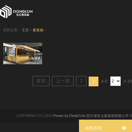
您的位置：
主页
>
集装箱
>
首页
上一页
1
2
末页
共
2
COPYRIGHT (©) 2020
Power by DedeCms
四川省东仑集装箱有限公司
蜀
在线咨询